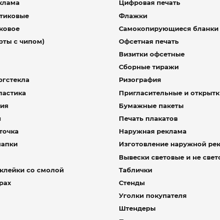
клама
Цифровая печать
стиковые
Флажки
ковое
Самокопирующиеся бланки
рты с чипом)
Офсетная печать
Визитки офсетные
Сборные тиражи
ргстекла
Ризография
ластика
Пригласительные и открытк
лия
Бумажные пакеты
я
Печать плакатов
точка
Наружная реклама
папки
Изготовление наружной ре
Вывески световые и не све
клейки со смолой
Таблички
рах
Стенды
Уголки покупателя
Штендеры