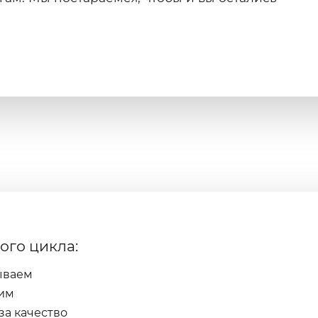
ого цикла:
ываем
им
за качество