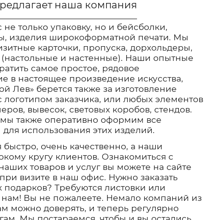
предлагает наша компания
 не только упаковку, но и бейсболки,
ты, изделия широкоформатной печати. Мы
изитные карточки, пропуска, дорхольдеры,
 (настольные и настенные). Наши опытные
ратить самое простое, рядовое
е в настоящее произведение искусства,
ой Лев» берется также за изготовление
 логотипом заказчика, или любых элементов
ров, вывесок, световых коробов, стендов.
 мы также оперативно оформим все
для использования этих изделий.
 быстро, очень качественно, а наши
кому кругу клиентов. Ознакомиться с
аших товаров и услуг вы можете на сайте
 при визите в наш офис. Нужно заказать
х подарков? Требуются листовки или
 нам! Вы не пожалеете. Немало компаний из
ам можно доверять, и теперь регулярно
ам. Мы постараемся, чтобы и вы остались