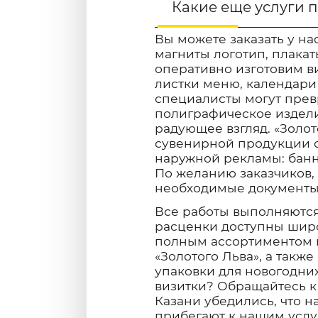
Какие еще услуги 
Вы можете заказать у нас
магниты логотип, плака
оперативно изготовим в
листки меню, календари
специалисты могут прев
полиграфическое издели
радующее взгляд. «Золот
сувенирной продукции с
наружной рекламы: банне
По желанию заказчиков,
необходимые документы 
Все работы выполняются
расценки доступны широ
полным ассортиментом н
«Золотого Льва», а также
упаковки для новогодни
визитки? Обращайтесь к
Казани убедились, что н
прибегают к нашим услуг