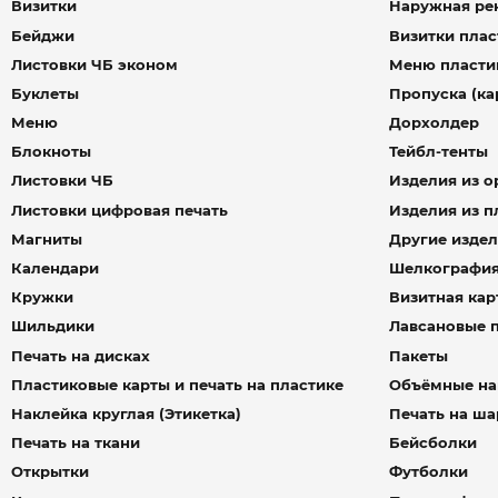
Визитки
Наружная ре
Бейджи
Визитки пла
Листовки ЧБ эконом
Меню пласти
Буклеты
Пропуска (ка
Меню
Дорхолдер
Блокноты
Тейбл-тенты
Листовки ЧБ
Изделия из о
Листовки цифровая печать
Изделия из п
Магниты
Другие изде
Календари
Шелкографи
Кружки
Визитная кар
Шильдики
Лавсановые 
Печать на дисках
Пакеты
Пластиковые карты и печать на пластике
Объёмные на
Наклейка круглая (Этикетка)
Печать на ша
Печать на ткани
Бейсболки
Открытки
Футболки