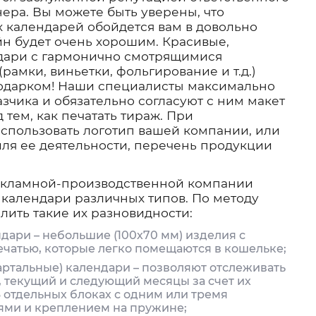
ера. Вы можете быть уверены, что
 календарей обойдется вам в довольно
йн будет очень хорошим. Красивые,
дари с гармонично смотрящимися
амки, виньетки, фольгирование и т.д.)
одарком! Наши специалисты максимально
азчика и обязательно согласуют с ним макет
 тем, как печатать тираж. При
спользовать логотип вашей компании, или
ля ее деятельности, перечень продукции
кламной-производственной компании
 календари различных типов. По методу
ить такие их разновидности:
дари – небольшие (100х70 мм) изделия с
ечатью, которые легко помещаются в кошельке;
артальные) календари – позволяют отслеживать
 текущий и следующий месяцы за счет их
 отдельных блоках с одним или тремя
ми и креплением на пружине;