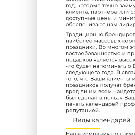
год, которые точно займ
клиента, партнера или с
доступные цены и мини
обеспечивают нам лиди
Традиционно брендиров
наиболее массовых корп
праздники. Во многом э
востребованностью и пр
подарков является высок
что будет напоминать о
следующего года. В связ
того, что Ваши клиенты
праздников получат бре
вред ли им всем найдетс
был сделан в пользу Ва
печать календарей про
репутацией.
Виды календарей
Наша компания пользует