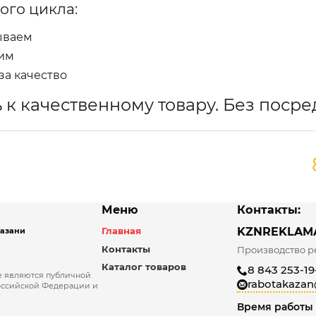
ого цикла:
ываем
им
за качество
 к качественному товару. Без посре
Меню
Контакты:
Главная
KZNREKLAM
Казани
Контакты
Производство р
Каталог товаров
8 843 253-19
не являются публичной
rabotakazan
Российской Федерации и
Время работы 