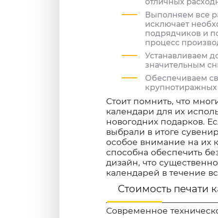
отличных расход
Выполняем все р
исключает необх
подрядчиков и п
процесс произво
Устанавливаем до
значительным сн
Обеспечиваем с
крупнотиражных 
Стоит помнить, что мно
календари для их испол
новогодних подарков. Е
выбрали в итоге сувени
особое внимание на их 
способна обеспечить бе
дизайн, что существенн
календарей в течение вс
Стоимость печати 
Современное техническ