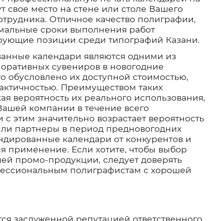
ут свое место на стене или столе Вашего
отрудника. Отличное качество полиграфии,
мальные сроки выполнения работ
рующие позиции среди типографий Казани.
анные календари являются одними из
оративных сувениров в новогодние
то обусловлено их доступной стоимостью,
актичностью. Преимуществом таких
ая вероятность их реального использования,
 Вашей компании в течение всего
и с этим значительно возрастает вероятность
 или партнеры в период предновогодних
ндированные календари от конкурентов и
я применение. Если хотите, чтобы выбор
шей промо-продукции, следует доверять
фессиональным полиграфистам с хорошей
ся заслуженной репутацией ответственного