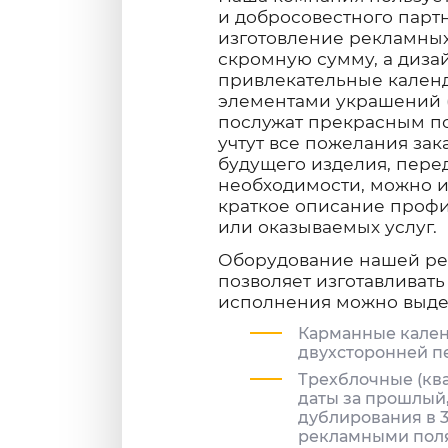
и добросовестного партн
изготовление рекламных
скромную сумму, а диза
привлекательные кален
элементами украшений (р
послужат прекрасным п
учтут все пожелания зак
будущего изделия, перед
необходимости, можно и
краткое описание профи
или оказываемых услуг.
Оборудование нашей ре
позволяет изготавливать
исполнения можно выдел
Карманные кален
двухсторонней п
Трехблочные (кв
даты за прошлый,
дублирования в 3
рекламными поля